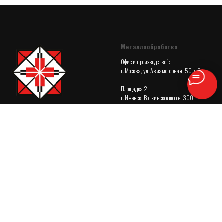
Металлообработка
Офис и производство 1:
г. Москва, ул. Авиамоторная, 50, с.2
Площадка 2:
г. Ижевск, Воткинское шоссе, 300
Почта:
zakaz@metalloobrabotka.org
Телефон:
© Все права защищены, 2026
+7 (800) 302-99-34
Политика конфиденциальности
Сот. телефон:
сайта
+7 (922) 525-83-35
Фрезеровка
Токарная
Фрезеровка ЧПУ
Токарные работы ЧПУ
Крупногабаритные детали
Изготовление валов