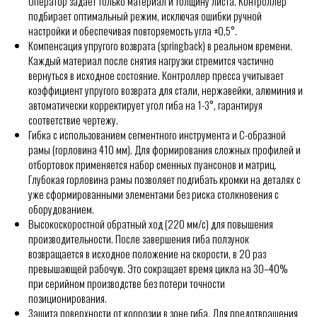
Оператор задаёт только материал и толщину листа. Контроллер
подбирает оптимальный режим, исключая ошибки ручной
настройки и обеспечивая повторяемость угла ±0,5°.
Компенсация упругого возврата (springback) в реальном времени.
Каждый материал после снятия нагрузки стремится частично
вернуться в исходное состояние. Контроллер пресса учитывает
коэффициент упругого возврата для стали, нержавейки, алюминия и
автоматически корректирует угол гиба на 1-3°, гарантируя
соответствие чертежу.
Гибка с использованием сегментного инструмента и С-образной
рамы (горловина 410 мм). Для формирования сложных профилей и
отбортовок применяется набор сменных пуансонов и матриц.
Глубокая горловина рамы позволяет подгибать кромки на деталях с
уже сформированными элементами без риска столкновения с
оборудованием.
Высокоскоростной обратный ход (220 мм/с) для повышения
производительности. После завершения гиба ползунок
возвращается в исходное положение на скорости, в 20 раз
превышающей рабочую. Это сокращает время цикла на 30–40%
при серийном производстве без потери точности
позиционирования.
Защита поверхности от коррозии в зоне гиба. Для предотвращения