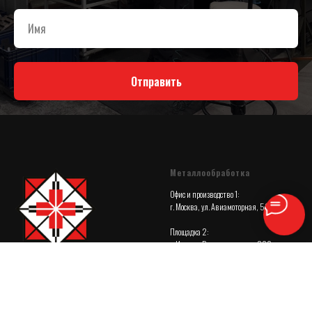
Отправить
Металлообработка
Офис и производство 1:
г. Москва, ул. Авиамоторная, 50, с.2
Площадка 2:
г. Ижевск, Воткинское шоссе, 300
Почта:
zakaz@metalloobrabotka.org
Телефон: