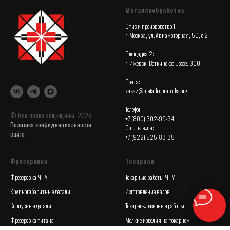
Металлообработка
Офис и производство 1:
г. Москва, ул. Авиамоторная, 50, с.2
Площадка 2:
г. Ижевск, Воткинское шоссе, 300
Почта:
zakaz@metalloobrabotka.org
Телефон:
© Все права защищены, 2026
+7 (800) 302-99-34
Политика конфиденциальности
Сот. телефон:
сайта
+7 (922) 525-83-35
Фрезеровка
Токарная
Фрезеровка ЧПУ
Токарные работы ЧПУ
Крупногабаритные детали
Изготовление валов
Корпусные детали
Токарно-фрезерные работы
Фрезеровка титана
Мелкие изделия на токарном
полуавтомате