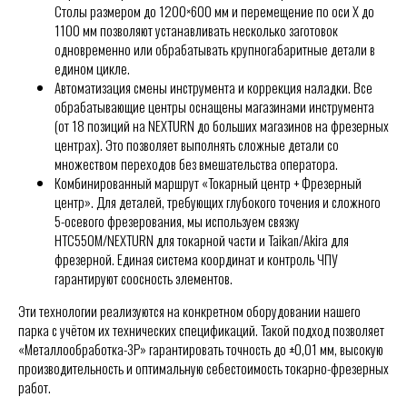
Столы размером до 1200×600 мм и перемещение по оси X до
1100 мм позволяют устанавливать несколько заготовок
одновременно или обрабатывать крупногабаритные детали в
едином цикле.
Автоматизация смены инструмента и коррекция наладки. Все
обрабатывающие центры оснащены магазинами инструмента
(от 18 позиций на NEXTURN до больших магазинов на фрезерных
центрах). Это позволяет выполнять сложные детали со
множеством переходов без вмешательства оператора.
Комбинированный маршрут «Токарный центр + Фрезерный
центр». Для деталей, требующих глубокого точения и сложного
5-осевого фрезерования, мы используем связку
HTC550M/NEXTURN для токарной части и Taikan/Akira для
фрезерной. Единая система координат и контроль ЧПУ
гарантируют соосность элементов.
Эти технологии реализуются на конкретном оборудовании нашего
парка с учётом их технических спецификаций. Такой подход позволяет
«Металлообработка-ЗР» гарантировать точность до ±0,01 мм, высокую
производительность и оптимальную себестоимость токарно-фрезерных
работ.