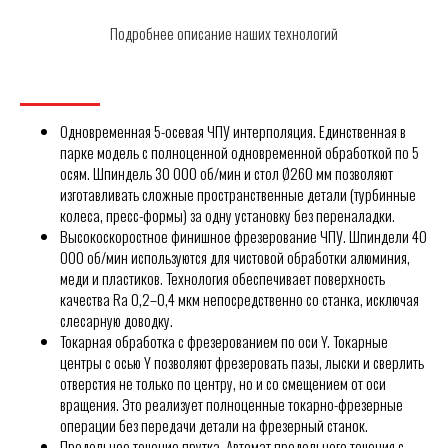
Подробнее описание наших технологий
Одновременная 5-осевая ЧПУ интерполяция. Единственная в
парке модель с полноценной одновременной обработкой по 5
осям. Шпиндель 30 000 об/мин и стол Ø260 мм позволяют
изготавливать сложные пространственные детали (турбинные
колеса, пресс-формы) за одну установку без переналадки.
Высокоскоростное финишное фрезерование ЧПУ. Шпиндели 40
000 об/мин используются для чистовой обработки алюминия,
меди и пластиков. Технология обеспечивает поверхность
качества Ra 0,2–0,4 мкм непосредственно со станка, исключая
слесарную доводку.
Токарная обработка с фрезерованием по оси Y. Токарные
центры с осью Y позволяют фрезеровать пазы, лыски и сверлить
отверстия не только по центру, но и со смещением от оси
вращения. Это реализует полноценные токарно-фрезерные
операции без передачи детали на фрезерный станок.
Продольное точение прутка. Автомат продольного точения с