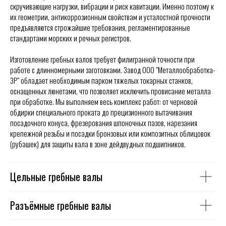
скручивающие нагрузки, вибрации и риск кавитации. Именно поэтому к
их геометрии, антикоррозионным свойствам и усталостной прочности
предъявляются строжайшие требования, регламентированные
стандартами морских и речных регистров.
Изготовление гребных валов требует филигранной точности при
работе с длинномерными заготовками. Завод ООО "Металлообработка-
ЗР" обладает необходимым парком тяжелых токарных станков,
оснащенных люнетами, что позволяет исключить провисание металла
при обработке. Мы выполняем весь комплекс работ: от черновой
обдирки специального проката до прецизионного вытачивания
посадочного конуса, фрезерования шпоночных пазов, нарезания
крепежной резьбы и посадки бронзовых или композитных облицовок
(рубашек) для защиты вала в зоне дейдвудных подшипников.
Цельные гребные валы
Разъёмные гребные валы