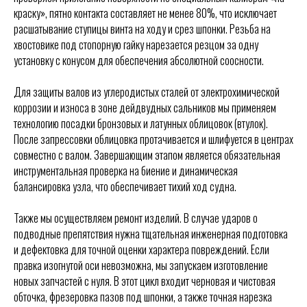
краску», пятно контакта составляет не менее 80%, что исключает
расшатывание ступицы винта на ходу и срез шпонки. Резьба на
хвостовике под стопорную гайку нарезается резцом за одну
установку с конусом для обеспечения абсолютной соосности.
Для защиты валов из углеродистых сталей от электрохимической
коррозии и износа в зоне дейдвудных сальников мы применяем
технологию посадки бронзовых и латунных облицовок (втулок).
После запрессовки облицовка протачивается и шлифуется в центрах
совместно с валом. Завершающим этапом является обязательная
инструментальная проверка на биение и динамическая
балансировка узла, что обеспечивает тихий ход судна.
Также мы осуществляем ремонт изделий. В случае ударов о
подводные препятствия нужна тщательная инженерная подготовка
и дефектовка для точной оценки характера повреждений. Если
правка изогнутой оси невозможна, мы запускаем изготовление
новых запчастей с нуля. В этот цикл входит черновая и чистовая
обточка, фрезеровка пазов под шпонки, а также точная нарезка