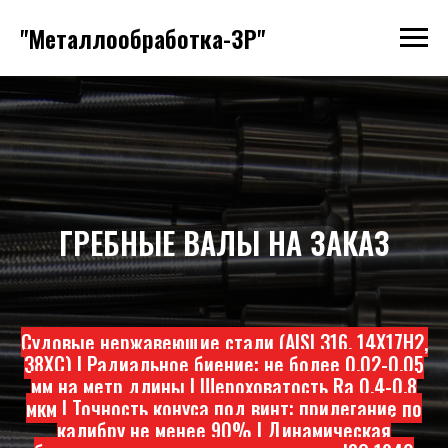
"Металлообработка-ЗР"
ГРЕБНЫЕ ВАЛЫ НА ЗАКАЗ
Судовые нержавеющие стали (AISI 316, 14Х17Н2,
38ХС) | Радиальное биение: не более 0,02-0,05
мм на метр длины | Шероховатость Ra 0,4-0,8
мкм | Точность конуса под винт: прилегание по
калибру не менее 90% | Динамическая